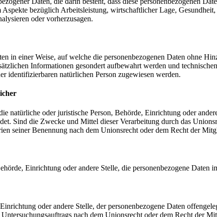
nenbezogener Daten, die darin besteht, dass diese personenbezogenen Da
Aspekte bezüglich Arbeitsleistung, wirtschaftlicher Lage, Gesundheit, p
nalysieren oder vorherzusagen.
en in einer Weise, auf welche die personenbezogenen Daten ohne Hinzu
sätzlichen Informationen gesondert aufbewahrt werden und technischen
der identifizierbaren natürlichen Person zugewiesen werden.
icher
 die natürliche oder juristische Person, Behörde, Einrichtung oder ande
et. Sind die Zwecke und Mittel dieser Verarbeitung durch das Unionsr
rien seiner Benennung nach dem Unionsrecht oder dem Recht der Mitg
, Behörde, Einrichtung oder andere Stelle, die personenbezogene Daten i
, Einrichtung oder andere Stelle, der personenbezogene Daten offengele
n Untersuchungsauftrags nach dem Unionsrecht oder dem Recht der Mitg