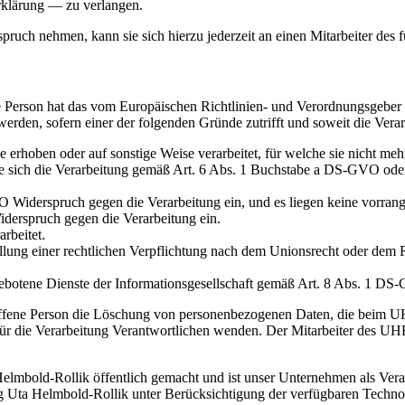
rklärung — zu verlangen.
pruch nehmen, kann sie sich hierzu jederzeit an einen Mitarbeiter des 
 Person hat das vom Europäischen Richtlinien- und Verordnungsgeber 
den, sofern einer der folgenden Gründe zutrifft und soweit die Verarbe
rhoben oder auf sonstige Weise verarbeitet, für welche sie nicht meh
die sich die Verarbeitung gemäß Art. 6 Abs. 1 Buchstabe a DS-GVO oder
Widerspruch gegen die Verarbeitung ein, und es liegen keine vorrangi
derspruch gegen die Verarbeitung ein.
rbeitet.
ung einer rechtlichen Verpflichtung nach dem Unionsrecht oder dem Re
botene Dienste der Informationsgesellschaft gemäß Art. 8 Abs. 1 DS
roffene Person die Löschung von personenbezogenen Daten, die beim U
es für die Verarbeitung Verantwortlichen wenden. Der Mitarbeiter des 
mbold-Rollik öffentlich gemacht und ist unser Unternehmen als Ver
lag Uta Helmbold-Rollik unter Berücksichtigung der verfügbaren Tec