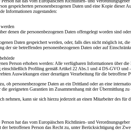
 Person hat das vom Europäischen Richtlinien- und Verordnungsgeber g
erson gespeicherten personenbezogenen Daten und eine Kopie dieser Aus
nde Informationen zugestanden:
t werden
er denen die personenbezogenen Daten offengelegt worden sind oder 
ogenen Daten gespeichert werden, oder, falls dies nicht möglich ist, die
ng der sie betreffenden personenbezogenen Daten oder auf Einschränku
sbehörde
enen Person erhoben werden: Alle verfügbaren Informationen über die
g einschließlich Profiling gemäß Artikel 22 Abs.1 und 4 DS-GVO und 
rebten Auswirkungen einer derartigen Verarbeitung für die betroffene 
zu, ob personenbezogene Daten an ein Drittland oder an eine internationa
r die geeigneten Garantien im Zusammenhang mit der Übermittlung zu e
h nehmen, kann sie sich hierzu jederzeit an einen Mitarbeiter des für
 Person hat das vom Europäischen Richtlinien- und Verordnungsgeber g
t der betroffenen Person das Recht zu, unter Berücksichtigung der Zwe