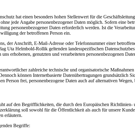
enschutz hat einen besonders hohen Stellenwert für die Geschäftsleit
h ohne jede Angabe personenbezogener Daten möglich. Sofern eine bet
itung personenbezogener Daten erforderlich werden. Ist die Verarbeitu
willigung der betroffenen Person ein.
, der Anschrift, E-Mail-Adresse oder Telefonnummer einer betroffenen
g Uta Helmbold-Rollik geltenden landesspezifischen Datenschutzbest
uns erhobenen, genutzten und verarbeiteten personenbezogenen Daten 
rantwortlicher zahlreiche technische und organisatorische Maßnahmen 
 Dennoch können Internetbasierte Datenübertragungen grundsätzlich Sic
en Person frei, personenbezogene Daten auch auf alternativen Wegen, be
 auf den Begrifflichkeiten, die durch den Europäischen Richtlinien-
rung soll sowohl für die Öffentlichkeit als auch für unsere Kunden 
n erläutern.
genden Begriffe: