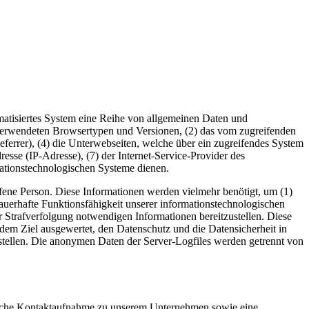
omatisiertes System eine Reihe von allgemeinen Daten und
 verwendeten Browsertypen und Versionen, (2) das vom zugreifenden
eferrer), (4) die Unterwebseiten, welche über ein zugreifendes System
dresse (IP-Adresse), (7) der Internet-Service-Provider des
mationstechnologischen Systeme dienen.
ene Person. Diese Informationen werden vielmehr benötigt, um (1)
e dauerhafte Funktionsfähigkeit unserer informationstechnologischen
r Strafverfolgung notwendigen Informationen bereitzustellen. Diese
em Ziel ausgewertet, den Datenschutz und die Datensicherheit in
stellen. Die anonymen Daten der Server-Logfiles werden getrennt von
onische Kontaktaufnahme zu unserem Unternehmen sowie eine