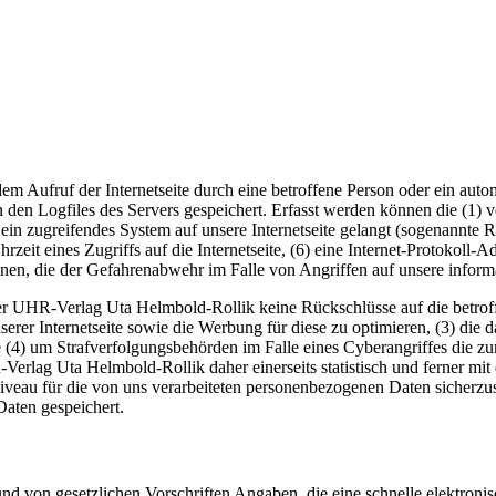
em Aufruf der Internetseite durch eine betroffene Person oder ein aut
 den Logfiles des Servers gespeichert. Erfasst werden können die (1)
 ein zugreifendes System auf unsere Internetseite gelangt (sogenannte R
zeit eines Zugriffs auf die Internetseite, (6) eine Internet-Protokoll-A
onen, die der Gefahrenabwehr im Falle von Angriffen auf unsere infor
er UHR-Verlag Uta Helmbold-Rollik keine Rückschlüsse auf die betroff
 unserer Internetseite sowie die Werbung für diese zu optimieren, (3) di
 (4) um Strafverfolgungsbehörden im Falle eines Cyberangriffes die zu
ag Uta Helmbold-Rollik daher einerseits statistisch und ferner mit d
iveau für die von uns verarbeiteten personenbezogenen Daten sicherzu
aten gespeichert.
und von gesetzlichen Vorschriften Angaben, die eine schnelle elektr