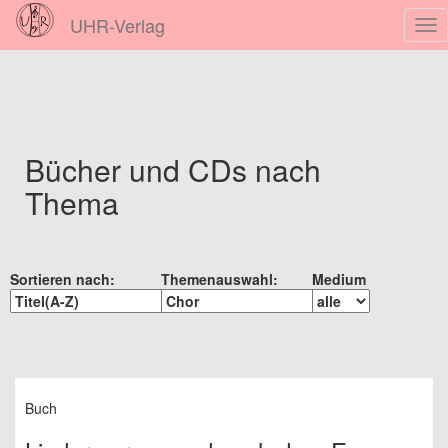
UHR-Verlag
Nav
ein
Bücher und CDs nach
Thema
Sortieren nach:
Themenauswahl:
Medium
Buch