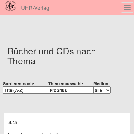
UHR-Verlag
Nav
ein
Bücher und CDs nach
Thema
Sortieren nach:
Themenauswahl:
Medium
Buch